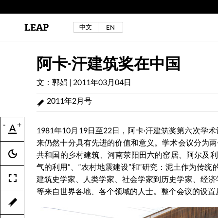
LEAP
中文
EN
区秀诒与陈侑汝，《噩梦摇摆》，2024年。
详见LEAP 2025 秋冬刊《下海游》
阿卡·汗建筑奖在中国
文：郭娟
|
2011年03月04日
2011年2月号
-
+
1981年10月19日至22日，阿卡·汗建筑奖第六
来仍然十分具有先进的价值和意义。学术会议分为两
共和国的乡村建筑、河南荥阳田六的窑居、阿尔及利
气的利用”、“农村地震建设”和“研究：泥土作为传
建筑史学家、人类学家、社会学家到历史学家、经济
等来自世界各地、各个领域的人士。整个会议的设置