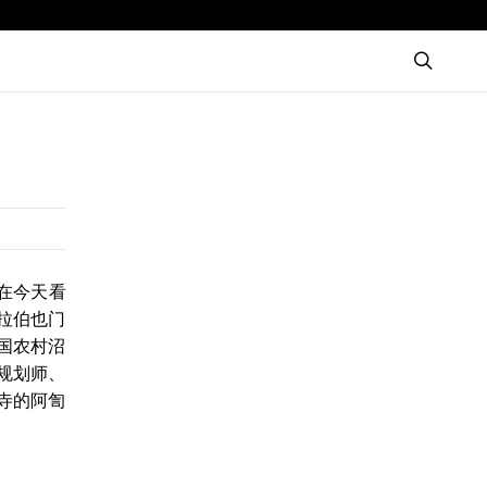
题在今天看
拉伯也门
国农村沼
规划师、
寺的阿訇