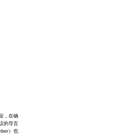
业，在确
议的导言
ber）也