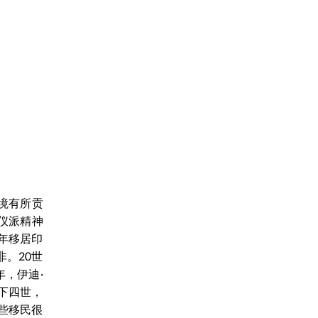
境有所贡
玛仪派精神
8年移居印
。20世
，伊迪·
殿下四世，
些移民很