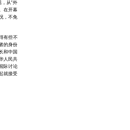
，从“外
。在开幕
情况，不免
得有些不
者的身份
长和中国
华人民共
国际讨论
起就接受