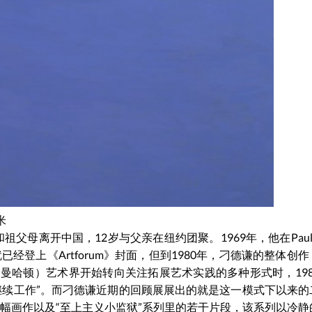
米
祖父母离开中国，12岁与父亲在纽约团聚。1969年，他在PaulaC
经登上《Artforum》封面，但到1980年，刁德谦的整体创
曼哈顿）艺术界开始转向关注拓展艺术实践的多种形式时，198
继续工作”。而刁德谦近期的回顾展展出的就是这一模式下以来的
立幅画作以及“至上主义小监狱”系列里的若干片段，该系列以冷静