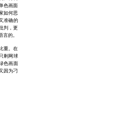
单色画面
家如何思
又准确的
批判，更
语言的。
比重。在
只剩网球
绿色画面
又因为刁