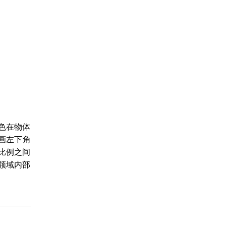
色在物体
画左下角
比例之间
领域内部