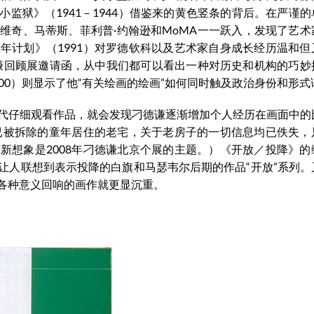
监狱》（1941－1944）借鉴来的黄色竖条的背后。在严谨的
维奇、马蒂斯、菲利普·约翰逊和MoMA一一跃入，发现了艺术
年计划》（1991）对罗德钦科以及艺术家自身成长经历温和但
德谦回顾展邀请函，从中我们都可以看出一种对历史和机构的巧妙
00）则显示了他“有关绘画的绘画”如何同时触及政治身份和形式
代仔细观看作品，就会发现刁德谦逐渐增加个人经历在画面中的
早已被拆除的童年居住的老宅，关于老房子的一切信息均已佚失，
新想象是2008年刁德谦北京个展的主题。）《开放／投降》的
让人联想到表示投降的白旗和马瑟韦尔后期的作品“开放”系列。
各种意义回响的画作就更显沉重。