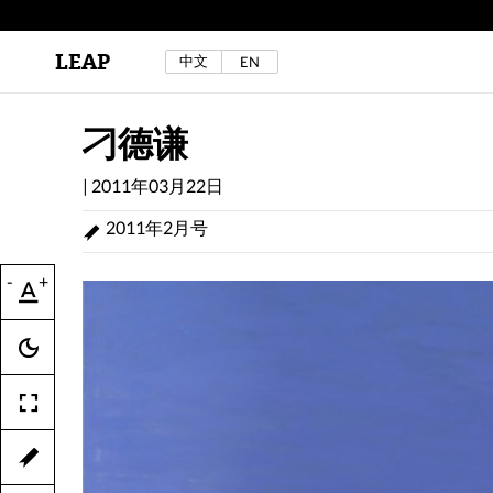
LEAP
中文
EN
区秀诒与陈侑汝，《噩梦摇摆》，2024年。
详见LEAP 2025 秋冬刊《下海游》
刁德谦
|
2011年03月22日
2011年2月号
-
+