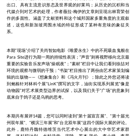
出口、具有主流意识形态及世界观的好莱坞；从历史的沉积和当
代媒介到对艺术的处理，作者薇拉·梅伊的文章则呈现出林育荣创
作的多面性。涵盖了文献资料和这个城邦国家多重角度的主观叙
述，这也和新加坡周围水域的特征形成了某种有意味的象征关
系。
本期“现场”介绍了关尚智如电影《唯爱永生》中的不死吸血鬼般在
Para Site进行为期一周的持续性表演；“声音”则将视野移向北京最
重要的实验音乐发声场“燥眠夜”；“素材”栏目中让我们看到徐喆对
环境的观察与微弱的干预；“书架”栏目推出了两份由艺术家策划编
辑的出版物——《想象集合》和《冯火月刊》；除此之外您还将读
到鲍栋针对林科个展“LinK”撰写的文字，油街实现系列展览“像是
动物园”对艺术展类型边界的试探，以及我们关于“广场”的意象到
底来自于鸽子还是乌鸦的思考。
本期共有展评14篇，您可以同时读到“第十届宣言展”、“第十届光
州双年展”、“横滨三年展”和“台北双年展”这四个国际大展的评论。
此外，鹿特丹魏特德维茨当代艺术中心展出的大中华艺术家群
展、洛杉矶计划、乡村诗学、宋陵、罗杰·拜伦、李小镜、李景