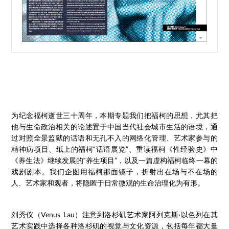
为纪念福柯逝世三十周年，本期专题我们把福柯的思想，尤其把
他与生命政治相关的论述置于中国当代社会城市生活的语境，通
过对照全景监狱的话语和无孔不入的网络化管理、艺术家参与的
精神病项目、纸上的福柯“话语展览”、重读福柯《性经验史》中
《养生法》继续发展的“养生项目”，以及一篇虚构福柯临终一幕的
戏剧剧本。我们企图用福柯那面镜子，折射出在场与不在场的
人、艺术家和观者，将隐匿于日常微观的生命治理化为有形。
刘秀仪（Venus Lau）注意到洛杉矶艺术家阿列克斯·以色列在其
艺术实践中选择各种洛杉矶的视觉与文化资源，包括每年都大量