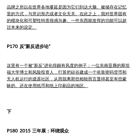
品牌之所以在世界各地蔓延是因为它们到达大脑、被储存在记忆
里的方式，与意识形态或者文化无关。在此之上，我对世界固有
的模块化和可塑性特质很感兴趣。一件东西能发挥的功能可以超
过本来的设定。
P170 反“新反进步论”
这里有一个被“新反”进化得颇有风度的例子：一位东南亚裔的斯坦
福大学博士和风险投资人，打算把硅谷建成一个依靠密码货币和
无人机运行的逍遥社区，从而脱离那些相较而言显得甚至有些蒙
昧的、还在使用纸币和纸上印刷品的地区。
下
P180 2015 三年展：环绕观众