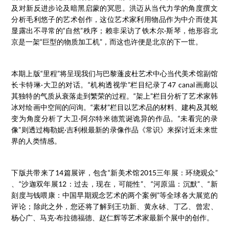
及对新反进步论及暗黑启蒙的冥思。洪迈从当代力学的角度撰文
分析毛利悠子的艺术创作，这位艺术家利用物品作为中介而使其
显露出不寻常的“自然”秩序；赖非采访了铁木尔·斯琴，他形容北
京是一架“巨型的物质加工机”，而这也许便是北京的下一世。
本期上版“里程”将呈现我们与巴黎蓬皮杜艺术中心当代美术馆副馆
长卡特琳·大卫的对话。“机构透视学”栏目纪录了47 canal画廊以
其独特的气质从衰落走到繁荣的过程。“架上”栏目分析了艺术家韩
冰对绘画中空间的问询。“素材”栏目以艺术品的材料、建构及其蜕
变为角度分析了大卫·阿尔特米德荒诞诡异的作品。“未看完的录
像”则透过梅勒妮·吉利根最新的录像作品《常识》来探讨近未来世
界的人类情感。
下版共带来了14篇展评，包含“新美术馆2015三年展：环绕观众”
、“沙迦双年展12：过去，现在，可能性”、“河原温：沉默”、“新
刻度与钱喂康：中国早期观念艺术的两个案例”等全球各大展览的
评论；除此之外，您还将了解到王功新、黄永砅、丁乙、曾宏、
杨心广、马克·布拉德福德、赵仁辉等艺术家最新个展中的创作。