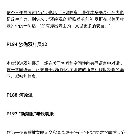
这个三年展同时也好，也坏，正如隔离、异化本身既是生产力也
是反生产力。到头来，“环绕观众”呼唤着菲利普·罗斯在《美国牧
歌》中的一句话：“所有浮出表面的，只是更多的表面。”
P184 沙迦双年展12
本次沙迦双年展是一场在关于空间和空间性的共同语言中对话，
这一共同语言，正来自于我们对不同地域的历史和现世经验的学
习、感知和收集。
P188 河原温
P192 “新刻度”与钱喂康
作为一个很难被立即定义究竟是属于“当下”还是“过去”的展览，它