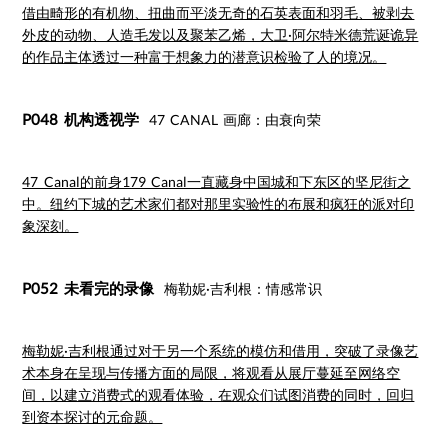
借由畸形的有机物、扭曲而平淡无奇的石英表面和羽毛、被剥去
外皮的动物、人造毛发以及聚苯乙烯，大卫·阿尔特米德荒诞诡异
的作品主体透过一种富于想象力的潜意识检验了人的境况。
P048 机构透视学
47 CANAL 画廊：由衰向荣
47 Canal的前身179 Canal一直藏身中国城和下东区的坚尼街之
中。纽约下城的艺术家们都对那里实验性的布展和疯狂的派对印
象深刻。
P052 未看完的录像
梅勒妮·吉利根：情感常识
梅勒妮·吉利根通过对于另一个系统的模仿和借用，突破了录像艺
术本身在呈现与传播方面的局限，将观看从展厅蔓延至网络空
间，以建立消费式的观看体验，在观众们试图消费的同时，回归
到资本探讨的元命题。