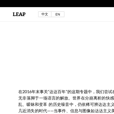
LEAP
中文
EN
区秀诒与陈侑汝，《噩梦摇摆》，2024年。
详见LEAP 2025 秋冬刊《下海游》
在2016年末事关“达达百年”的这期专题中，我们尝
无非落脚于一场语言的解放。世界在分崩离析的快
乱、暧昧和变革 的历史噪音中，仍依稀可辨达达主
几近消失的时代——当事件、信息与图像如达达主义