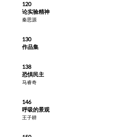
120
论实验精神
秦思源
130
作品集
138
恐惧民主
马睿奇
146
呼吸的景观
王子耕