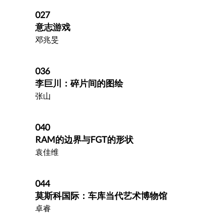
027
意志游戏
邓兆旻
036
李巨川：碎片间的图绘
张山
040
RAM的边界与FGT的形状
袁佳维
044
莫斯科国际：车库当代艺术博物馆
卓睿