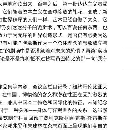
大声地宣读出来。百年之后，第一批达达主义者渴
。它们随着资本主义在全球绽放的礼花，变成了新
由世界秩序的人们一样，艺术已经自傲了太久。它
渐形如达达分子的诡辩术，可以言说任何东西，也
致力于为无序的世界创造形式，是否仍有必要为这
仍有可能？包豪斯作为一个总体理念的想象成立与
泯主”的剧场中是否潜藏着对未来的恐惧？再谈“实验
论是不是终将抵不过抄写员巴特比的那一句“我宁
作品集等内容。会议室栏目记录了纽约哥伦比亚大
。在中国，博物馆的含义和潜在性正在受到激烈的
在，兼具中国本土特色和国际化的特征。未知纪念
同于一种关系——身体与客观世界的关系，这虽然
展览制作栏目回顾了费利克斯·冈萨雷斯-托雷斯在
术家邓兆旻和朱建林在杂志页面上呈现他们各自的