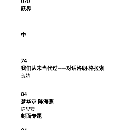
070
跃界
中
74
我们从未当代过——对话洛朗·格拉索
贺婧
84
梦华录 陈海燕
陈玺安
封面专题