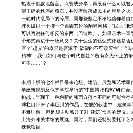
热衷于默默地留言、点赞或分享，再没有什么可以被
望击碎的秩序的顽石，并没有散落成民主的星星之火
一轮时代乱局下的碎屑。同那些坚定不移地信仰着自
埋头编织一个接一个自圆其说的阐释网络，“民主”渐
可以言说任何相反的东西（巴迪欧）。如果艺术一直
个形式再赋予一场意义？关于达达的达达式评述是否
否？“起义”的愿景是否源于“欲望的不可毁灭性”？“
精神”，我们如何与这个时代自处？所有永无休止的争
可不……”？
本期上版的七个栏目带来论坛、建筑、展览和艺术家
学建筑规划及保护学院举行的“中国博物馆热”研讨会
挑战，呈现了一种崭新的和西方范本不同的可能性存
碑栏目带来了李巨川的作品，在他的叙述中，建筑等
不难理解，但是却主动离开了对“建筑”惯常的定义。
上海外滩美术馆的展览。同时，我们还特别委托了艺
视觉项目。