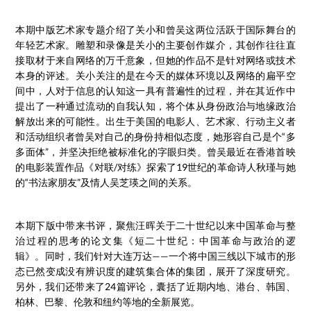
本期中版艺术家专题介绍了关小和曾吴这两位活跃于国际舞台的
年轻艺术家。雕塑和录像是关小的主要创作媒介，其创作往往直
接取材于来自网络的万千意象，但她的作品不是针对网络或技术
本身的评述。关小关注的是在今天的媒体环境以及网络的扁平空
间中，人对于信息的认知这一具有普遍性的过程，并在其近作中
提出了一种通过流动的自我认知，将个体从身份政治与地缘政治
解放出来的可能性。出生于美国的电影人、艺术家、行动主义者
和活动组织者曾吴对自己的身份持相似态度，她形容自己是个“多
多面体”，并坚决拒绝被标准化的字眼归类。曾吴最近在香港首映
的电影装置作品《对联/对练》探索了19世纪的革命诗人秋瑾与她
的“书法家朋友”及情人吴芝瑛之间的关系。
本期下版中带来书评，聚焦汪晖关于二十世纪以来中国革命与整
治过程的思考的论文集《短二十世纪：中国革命与政治的逻
辑》。同时，我们针对大连万达——一个将中国三线以下城市的形
态已然变成没有辨识度的建筑集合体的集团，展开了深度研究。
另外，我们还带来了24篇评论，囊括了近期内地、港台、韩国、
柏林、巴黎、伦敦和纽约等地的全新展览。