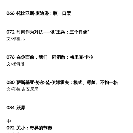
066 托比亚斯·麦迪逊：咬一口梨
072 时间作为对抗——谈“王兵：三个肖像”
文/邓祖儿
076 在你面前，我们一同消散：梅里克·卡拉
文/杨诗涵
080 萨斯基亚·努尔·范·伊姆霍夫：模式、霉菌、不拘一格
文/莎拉·吉安尼尼
084 跃界
中
092 关小：奇异的节奏