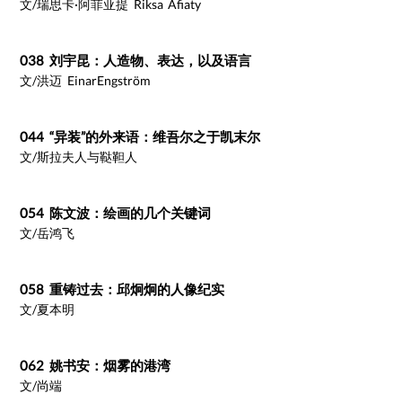
文/瑞思卡·阿菲亚提 Riksa Afiaty
038 刘宇昆：人造物、表达，以及语言
文/洪迈 EinarEngström
044 “异装”的外来语：维吾尔之于凯末尔
文/斯拉夫人与鞑靼人
054 陈文波：绘画的几个关键词
文/岳鸿飞
058 重铸过去：邱炯炯的人像纪实
文/夏本明
062 姚书安：烟雾的港湾
文/尚端