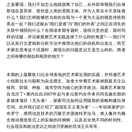
之姿重现；我们不知怎么地就脱离了自己，从外部审视我们自身
那现在是异类、曾经是人类的受限主体。作为人类在今天意味着
什么？我们怎样能够把当前的自我与一个更为久远的视觉传统联
系在一起？我们还能从“我们是谁”与“我们的外表”之间正在消失的
关联中领悟到什么？在阅读本期专题时，值得注意的是：面对同
样的话题，评论家观察艺术实践选择了什么样的角度?——我们可
以从其行文逻辑和分析方法中推理出他们的动机和出发点；而艺
术家在思考这个话题时，展现出的问题意识又是怎么样的。两者
之间有哪些相似和相异的地方？
本期的上版聚焦11位全球各地的艺术家近期的实践，并特邀艺术
小组斯拉夫与鞑靼为杂志撰文。加拿大华裔艺术家林荫庭关注以
移民、阶级、种族、城市空间为核心的美学政治。瑞典艺术家组
合戈尔丁+塞内比自2007年起与多位签约合作者共同实施长期的
多媒体项目《无头者》，探索司法如何运用隐形的策略构建自身
空间。此外我们还介绍了“超现实主义复兴者” ——年轻画家萨沙·
布罗宁，擅用信息技术的万隆艺术团体特罗拉马，将人像作为概
念推动视觉形式上的实验的邱炯炯，以及在全然不同的时间性、
社会现实和政治意识之间游刃穿梭的导演王兵等等。